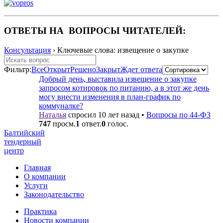
ОТВЕТЫ НА ВОПРОСЫ ЧИТАТЕЛЕЙ:
Консультация
›
Ключевые слова: извещение о закупке
Фильтр:
Все
Открыт
Решено
Закрыт
Ждет ответа
Добрый день, выставила извещение о закупке
запросом котировок по питанию, а в этот же день
могу внести изменения в план-график по
коммуналке?
Наталья
спросил 10 лет назад
•
Вопросы по 44-ФЗ
747
просм.
1
ответ.
0
голос.
Балтийский
тендерный
центр
Главная
О компании
Услуги
Законодательство
Практика
Новости компании