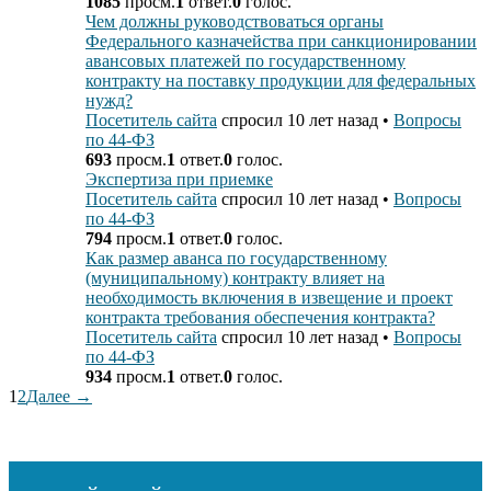
1085
просм.
1
ответ.
0
голос.
Чем должны руководствоваться органы
Федерального казначейства при санкционировании
авансовых платежей по государственному
контракту на поставку продукции для федеральных
нужд?
Посетитель сайта
спросил 10 лет назад
•
Вопросы
по 44-ФЗ
693
просм.
1
ответ.
0
голос.
Экспертиза при приемке
Посетитель сайта
спросил 10 лет назад
•
Вопросы
по 44-ФЗ
794
просм.
1
ответ.
0
голос.
Как размер аванса по государственному
(муниципальному) контракту влияет на
необходимость включения в извещение и проект
контракта требования обеспечения контракта?
Посетитель сайта
спросил 10 лет назад
•
Вопросы
по 44-ФЗ
934
просм.
1
ответ.
0
голос.
1
2
Далее →