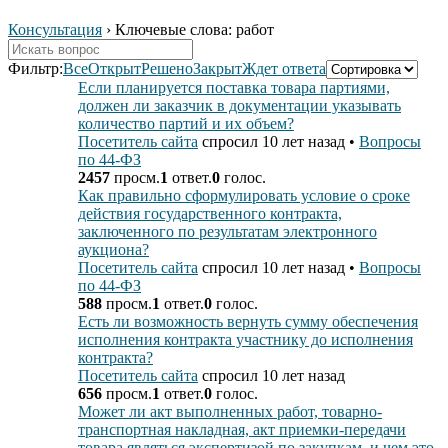
Консультация
›
Ключевые слова: работ
Фильтр:
Все
Открыт
Решено
Закрыт
Ждет ответа
Если планируется поставка товара партиями,
должен ли заказчик в документации указывать
количество партий и их объем?
Посетитель сайта
спросил 10 лет назад
•
Вопросы
по 44-ФЗ
2457
просм.
1
ответ.
0
голос.
Как правильно сформулировать условие о сроке
действия государственного контракта,
заключенного по результатам электронного
аукциона?
Посетитель сайта
спросил 10 лет назад
•
Вопросы
по 44-ФЗ
588
просм.
1
ответ.
0
голос.
Есть ли возможность вернуть сумму обеспечения
исполнения контракта участнику до исполнения
контракта?
Посетитель сайта
спросил 10 лет назад
656
просм.
1
ответ.
0
голос.
Может ли акт выполненных работ, товарно-
транспортная накладная, акт приемки-передачи
товара являться экспертизой по закупкам, и чем это