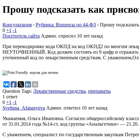
Прошу подсказать как присво
Консультация
›
Рубрика: Вопросы по 44-ФЗ
›
Прошу подсказать
0
+1
-1
Посетитель сайта
Админ.
спросил 10 лет назад
При перекодировке кода ОКПД на код ОКПД2 по многим лекарс
НЕУТОЧНЕННЫЙ. Код должен состоять из 9 цифр и отражать гру
уточненный код по лекарственным средствам. С уважением,Ол
версия для печати
Question Tags:
Лекарственные средства
,
препараты
1 ответ
0
+1
-1
Svetlana_Afanasyeva
Админ.
ответил 10 лет назад
Уважаемая, Ольга Ивановна. Согласно общероссийскому клас
от 31.01.2014 года №14-ст, код группы «Анальгетики» — 21.20.
С уважением, специалист по государственным закупкам Петрен