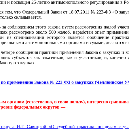
ии и посвящен 25-летию антимонопольного регулирования в Ро
ся тем, что Федеральный Закон от 18.07.2011 № 223-ФЗ «О заку
только складывается.
за соблюдением этого закона путем рассмотрения жалоб участн
пках рассмотрено около 500 жалоб, наработан опыт применени
й из специализаций которого является обобщение практик
ториальными антимонопольными органами и судами, делаются в
четыре обобщения практики применения Закона о закупках и хо
щих субъектов как заказчиков, так и участников, и, конечно 
акону о закупках.
 по применению Закона № 223-ФЗ о закупках (Челябинское У
м органом (естественно, в свою пользу), интересно сравнива
уровне федеральных округов —
 округа И.Г. Савицкой «О судебной практике по делам с уч