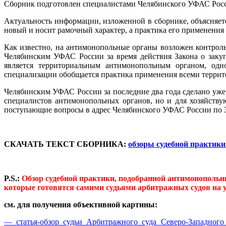
Сборник подготовлен специалистами Челябинского УФАС Росс
Актуальность информации, изложенной в сборнике, объясняет
новый и носит рамочный характер, а практика его применения 
Как известно, на антимонопольные органы возложен контроль 
Челябинским УФАС России за время действия Закона о заку
является территориальным антимонопольным органом, одно
специализации обобщается практика применения всеми терри
Челябинским УФАС России за последние два года сделано уже 
специалистов антимонопольных органов, но и для хозяйствую
поступающие вопросы в адрес Челябинского УФАС России по З
СКАЧАТЬ ТЕКСТ СБОРНИКА:
обзоры судебной практики
P.S.:
Обзор судебной практики, подобранной антимонопольны
которые готовятся самими судьями арбитражных судов на 
см. для получения объективной картины:
— статья-обзор судьи Арбитражного суда Северо-Западного