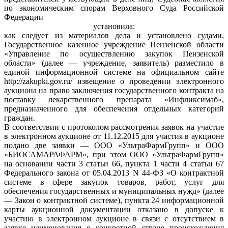
по экономическим спорам Верховного Суда Российской
Федерации
установила:
как следует из материалов дела и установлено судами,
Государственное казенное учреждение Пензенской области
«Управление по осуществлению закупок Пензенской
области» (далее — учреждение, заявитель) разместило в
единой информационной системе на официальном сайте
http://zakupki.gov.ru/ извещение о проведении электронного
аукциона на право заключения государственного контракта на
поставку лекарственного препарата «Инфликсимаб»,
предназначенного для обеспечения отдельных категорий
граждан.
В соответствии с протоколом рассмотрения заявок на участие
в электронном аукционе от 11.12.2015 для участия в аукционе
подано две заявки — ООО «УльтраФармГрупп» и ООО
«БИОСАМАРАФАРМ», при этом ООО «УльтраФармГрупп»
на основании части 3 статьи 66, пункта 1 части 4 статьи 67
Федерального закона от 05.04.2013 N 44-ФЗ «О контрактной
системе в сфере закупок товаров, работ, услуг для
обеспечения государственных и муниципальных нужд» (далее
— Закон о контрактной системе), пункта 24 информационной
карты аукционной документации отказано в допуске к
участию в электронном аукционе в связи с отсутствием в
заявке наименования о конкретной стране происхождения