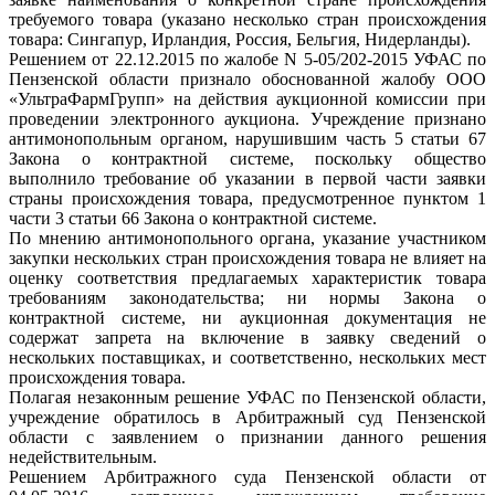
требуемого товара (указано несколько стран происхождения
товара: Сингапур, Ирландия, Россия, Бельгия, Нидерланды).
Решением от 22.12.2015 по жалобе N 5-05/202-2015 УФАС по
Пензенской области признало обоснованной жалобу ООО
«УльтраФармГрупп» на действия аукционной комиссии при
проведении электронного аукциона. Учреждение признано
антимонопольным органом, нарушившим часть 5 статьи 67
Закона о контрактной системе, поскольку общество
выполнило требование об указании в первой части заявки
страны происхождения товара, предусмотренное пунктом 1
части 3 статьи 66 Закона о контрактной системе.
По мнению антимонопольного органа, указание участником
закупки нескольких стран происхождения товара не влияет на
оценку соответствия предлагаемых характеристик товара
требованиям законодательства; ни нормы Закона о
контрактной системе, ни аукционная документация не
содержат запрета на включение в заявку сведений о
нескольких поставщиках, и соответственно, нескольких мест
происхождения товара.
Полагая незаконным решение УФАС по Пензенской области,
учреждение обратилось в Арбитражный суд Пензенской
области с заявлением о признании данного решения
недействительным.
Решением Арбитражного суда Пензенской области от