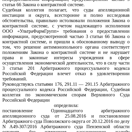
статьи 66 Закона о контрактной системе.
Судебная коллегия полагает, что суды апелляционной
инстанции и округа, всесторонне и полно исследовав
обстоятельства, правильно истолковали положения Закона о
контрактной системе, с учетом надлежащего исполнения
ООО «УльтраФармГрупп» требования о предоставлении
информации, предусмотренной частью 3 статьи 66 Закона о
контрактной системе, и пришли к обоснованному выводу о
том, что решение антимонопольного органа соответствует
положениям Закона о контрактной системе и не нарушает
права и законные интересы учреждения в сфере
осуществления экономической деятельности, что в силу части
3 статьи 201 Арбитражного процессуального кодекса
Российской Федерации влечет отказ в удовлетворении
требований.
Руководствуясь статьями 176, 291.11 — 291.15 Арбитражного
процессуального кодекса Российской Федерации, Судебная
коллегия по экономическим спорам Верховного Суда
Российской Федерации
определила:
постановление Одиннадцатого арбитражного
апелляционного суда от 25.08.2016 и постановление
Арбитражного суда Поволжского округа от 20.12.2016 по делу
N А49-307/2016 Арбитражного суда Пензенской области
оставить без изменения, кассационную жалобу