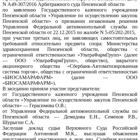
N А49-307/2016 Арбитражного суда Пензенской области
по заявлению Государственного казенного учреждения
Пензенской области «Управление по осуществлению закупок
Пензенской области» о признании незаконным решения
Управления Федеральной антимонопольной службы по
Пензенской области от 22.12.2015 по жалобе N 5-05/202-2015,
при участии третьих лиц, не заявляющих самостоятельных
требований относительно предмета спора: Министерства
здравоохранения Пензенской области, общества с
ограниченной ответственностью «УльтраФармГрупп» (далее
— ООО «УльтраФармГрупп», общество), закрытого
акционерного общества «Сбербанк-Автоматизированная
система торгов», общества с ограниченной ответственностью
«БИОСАМАРАФАРМ» (далее — ООО
«БИОСАМАРАФАРМ»).
В заседании приняли участие представители:
от Государственного казенного учреждения Пензенской
области «Управление по осуществлению закупок Пензенской
области» — Герасимова О.В.;
от Управления Федеральной антимонопольной службы по
Пензенской области — Демидова Е.Н., Семенов Р.В.,
Шурыгин С.А.
Заслушав доклад судьи Верховного Суда Российской
Федерации Антоновой М.К., выслушав объяснения
представителей участвующих в деле лиц, Судебная коллегия