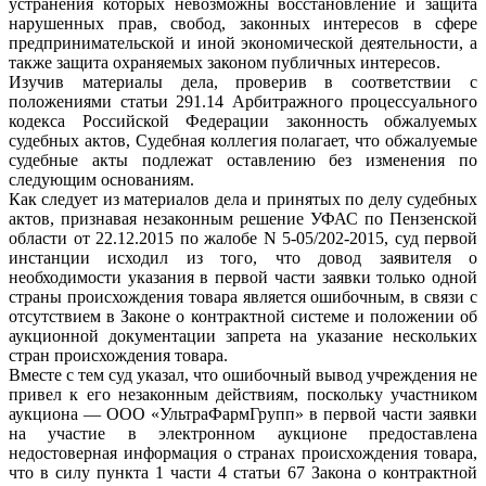
устранения которых невозможны восстановление и защита
нарушенных прав, свобод, законных интересов в сфере
предпринимательской и иной экономической деятельности, а
также защита охраняемых законом публичных интересов.
Изучив материалы дела, проверив в соответствии с
положениями статьи 291.14 Арбитражного процессуального
кодекса Российской Федерации законность обжалуемых
судебных актов, Судебная коллегия полагает, что обжалуемые
судебные акты подлежат оставлению без изменения по
следующим основаниям.
Как следует из материалов дела и принятых по делу судебных
актов, признавая незаконным решение УФАС по Пензенской
области от 22.12.2015 по жалобе N 5-05/202-2015, суд первой
инстанции исходил из того, что довод заявителя о
необходимости указания в первой части заявки только одной
страны происхождения товара является ошибочным, в связи с
отсутствием в Законе о контрактной системе и положении об
аукционной документации запрета на указание нескольких
стран происхождения товара.
Вместе с тем суд указал, что ошибочный вывод учреждения не
привел к его незаконным действиям, поскольку участником
аукциона — ООО «УльтраФармГрупп» в первой части заявки
на участие в электронном аукционе предоставлена
недостоверная информация о странах происхождения товара,
что в силу пункта 1 части 4 статьи 67 Закона о контрактной