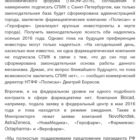
экономического форума (ПМЭФ-2016), соглашения о
намерениях подписать СПИК с Санкт-Петербургом, как только
законодательная база будет сформирована администрацией
города, заключили фармацевтические компании «Полисан» и
«Герофарм» (реализуют крупные инвестпроекты в черте
города). Получить законодательную ясность обе надеялись
осенью 2016 года. Однако пока на будущие преференции
инвесторы могут только надеяться. «На сегодняшний день,
насколько мне известно, ни одна фармацевтическая компания
не подписала СПИК в связи с тем, что до сих пор не
сформирована законодательная основа работы данного
механизма. Думаю, это вопрос ближайшего будущего, но пока
возможности заключить СПИК нет», — сообщил коммерческий
директор НТФФ «Полисан» Дмитрий Борисов.
Впрочем, и на федеральном уровне ни одного подобного
контракта в сфере фармацевтики нет. Компания Biocad,
например, подала заявку в федеральный центр в мае 2016
года и пока находится в режиме ожидания. Также в
Минпромторге лежат заявки компаний NovoNordisk,
AstraZeneca, «НоваМедика», «Герофарм», «Фармимэкс-
Octapharma» и «Верофарм».
«Мы полностью поддерживаем предложение президента РФ