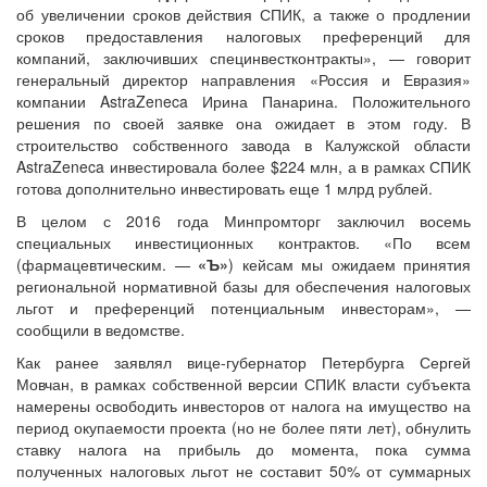
об увеличении сроков действия СПИК, а также о продлении
сроков предоставления налоговых преференций для
компаний, заключивших специнвестконтракты», — говорит
генеральный директор направления «Россия и Евразия»
компании AstraZeneca Ирина Панарина. Положительного
решения по своей заявке она ожидает в этом году. В
строительство собственного завода в Калужской области
AstraZeneca инвестировала более $224 млн, а в рамках СПИК
готова дополнительно инвестировать еще 1 млрд рублей.
В целом с 2016 года Минпромторг заключил восемь
специальных инвестиционных контрактов. «По всем
(фармацевтическим. —
«Ъ»
) кейсам мы ожидаем принятия
региональной нормативной базы для обеспечения налоговых
льгот и преференций потенциальным инвесторам», —
сообщили в ведомстве.
Как ранее заявлял вице-губернатор Петербурга Сергей
Мовчан, в рамках собственной версии СПИК власти субъекта
намерены освободить инвесторов от налога на имущество на
период окупаемости проекта (но не более пяти лет), обнулить
ставку налога на прибыль до момента, пока сумма
полученных налоговых льгот не составит 50% от суммарных