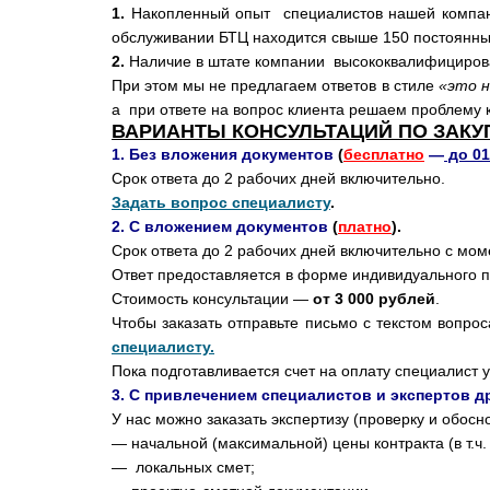
1.
Накопленный опыт специалистов нашей компани
обслуживании БТЦ находится свыше 150 постоянны
2.
Наличие в штате компании высококвалифициров
При этом мы не предлагаем ответов в стиле
«это н
а при ответе на вопрос клиента решаем проблему к
ВАРИАНТЫ КОНСУЛЬТАЦИЙ ПО ЗАКУ
1. Без вложения документов
(
бесплатно
—
до 01
Срок ответа до 2 рабочих дней включительно.
Задать вопрос специалисту
.
2. С вложением документов
(
платно
).
Срок ответа до 2 рабочих дней включительно с мом
Ответ предоставляется в форме индивидуального п
Стоимость консультации —
от 3 000 рублей
.
Чтобы заказать отправьте письмо с текстом вопр
специалисту.
Пока подготавливается счет на оплату специалист 
3. С привлечением специалистов и экспертов д
У нас можно заказать экспертизу (проверку и обосн
— начальной (максимальной) цены контракта (в т.ч
— локальных смет;