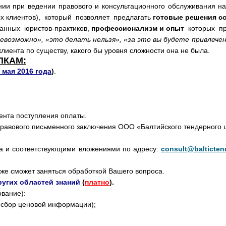
и при ведении правового и консультационного обслуживания на
х клиентов), который позволяет предлагать
готовые решения
с
анных юристов-практиков,
профессионализм и опыт
которых при
евозможно», «это делать нельзя», «за это вы будете привле
лиента по существу, какого бы уровня сложности она не была.
ПКАМ:
 мая 2016 года
)
.
ента поступления оплаты.
равового письменного заключения ООО «Балтийского тендерного ц
оса и соответствующими вложениями по адресу:
consult@balticten
уже сможет заняться обработкой Вашего вопроса.
ругих областей знаний
(
платно
).
ование):
. сбор ценовой информации);