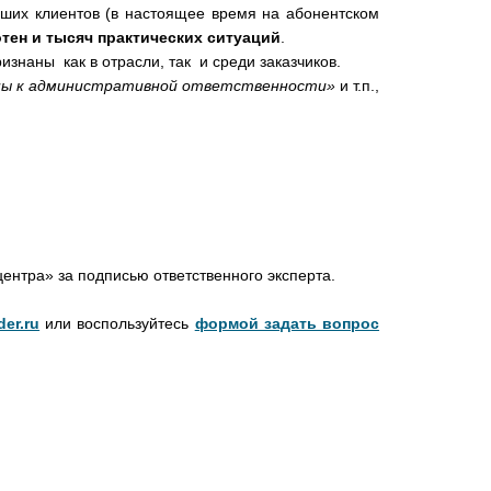
ших клиентов (в настоящее время на абонентском
отен и тысяч практических ситуаций
.
знаны как в отрасли, так и среди заказчиков.
чены к административной ответственности»
и т.п.,
ентра» за подписью ответственного эксперта.
der.ru
или воспользуйтесь
формой задать вопрос