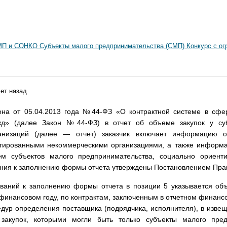
СМП и СОНКО Субъекты малого предпринимательства (СМП) Конкурс с о
ет назад
кона от 05.04.2013 года №44-ФЗ «О контрактной системе в сфер
жд» (далее Закон №44-ФЗ) в отчет об объеме закупок у суб
анизаций (далее — отчет) заказчик включает информацию о
нтированными некоммерческими организациями, а также информ
ием субъектов малого предпринимательства, социально ориент
вания к заполнению формы отчета утверждены Постановлением Прав
ований к заполнению формы отчета в позиции 5 указывается об
финансовом году, по контрактам, заключенным в отчетном финансо
едур определения поставщика (подрядчика, исполнителя), в изве
 закупок, которыми могли быть только субъекты малого пре