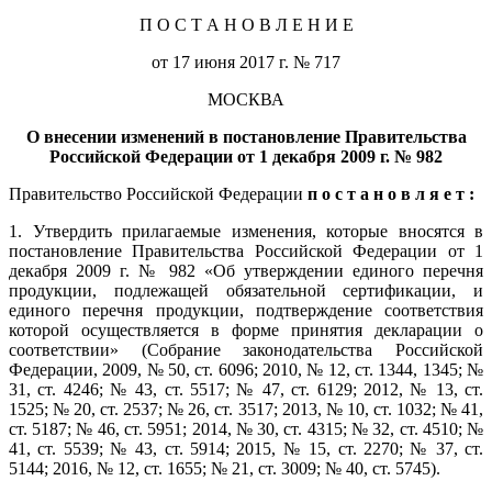
П О С Т А Н О В Л Е Н И Е
от 17 июня 2017 г. № 717
МОСКВА
О внесении изменений в постановление Правительства
Российской Федерации от 1 декабря 2009 г. № 982
Правительство Российской Федерации
п о с т а н о в л я е т :
1. Утвердить прилагаемые изменения, которые вносятся в
постановление Правительства Российской Федерации от 1
декабря 2009 г. № 982 «Об утверждении единого перечня
продукции, подлежащей обязательной сертификации, и
единого перечня продукции, подтверждение соответствия
которой осуществляется в форме принятия декларации о
соответствии» (Собрание законодательства Российской
Федерации, 2009, № 50, ст. 6096; 2010, № 12, ст. 1344, 1345; №
31, ст. 4246; № 43, ст. 5517; № 47, ст. 6129; 2012, № 13, ст.
1525; № 20, ст. 2537; № 26, ст. 3517; 2013, № 10, ст. 1032; № 41,
ст. 5187; № 46, ст. 5951; 2014, № 30, ст. 4315; № 32, ст. 4510; №
41, ст. 5539; № 43, ст. 5914; 2015, № 15, ст. 2270; № 37, ст.
5144; 2016, № 12, ст. 1655; № 21, ст. 3009; № 40, ст. 5745).