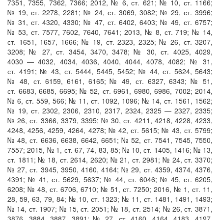
7351, 7355, 7362, 7366; 2012, № 6, ст. 621; № 10, ст. 1166;
№ 19, ст. 2278, 2281; № 24, ст. 3069, 3082; № 29, ст. 3996;
№ 31, ст. 4320, 4330; № 47, ст. 6402, 6403; № 49, ст. 6757;
№ 53, ст. 7577, 7602, 7640, 7641; 2013, № 8, ст. 719; № 14,
ст. 1651, 1657, 1666; № 19, ст. 2323, 2325; № 26, ст. 3207,
3208; № 27, ст. 3454, 3470, 3478; № 30, ст. 4025, 4029,
4030 — 4032, 4034, 4036, 4040, 4044, 4078, 4082; № 31,
ст. 4191; № 43, ст. 5444, 5445, 5452; № 44, ст. 5624, 5643;
№ 48, ст. 6159, 6161, 6165; № 49, ст. 6327, 6343; № 51,
ст. 6683, 6685, 6695; № 52, ст. 6961, 6980, 6986, 7002; 2014,
№ 6, ст. 559, 566; № 11, ст. 1092, 1096; № 14, ст. 1561, 1562;
№ 19, ст. 2302, 2306, 2310, 2317, 2324, 2325 — 2327, 2335;
№ 26, ст. 3366, 3379, 3395; № 30, ст. 4211, 4218, 4228, 4233,
4248, 4256, 4259, 4264, 4278; № 42, ст. 5615; № 43, ст. 5799;
№ 48, ст. 6636, 6638, 6642, 6651; № 52, ст. 7541, 7545, 7550,
7557; 2015, № 1, ст. 67, 74, 83, 85; № 10, ст. 1405, 1416; № 13,
ст. 1811; № 18, ст. 2614, 2620; № 21, ст. 2981; № 24, ст. 3370;
№ 27, ст. 3945, 3950, 4160, 4164; № 29, ст. 4359, 4374, 4376,
4391; № 41, ст. 5629, 5637; № 44, ст. 6046; № 45, ст. 6205,
6208; № 48, ст. 6706, 6710; № 51, ст. 7250; 2016, № 1, ст. 11,
28, 59, 63, 79, 84; № 10, ст. 1323; № 11, ст. 1481, 1491, 1493;
№ 14, ст. 1907; № 15, ст. 2051; № 18, ст. 2514; № 26, ст. 3871,
3876, 3884, 3887, 3891; № 27, ст. 4160, 4164, 4183, 4197,