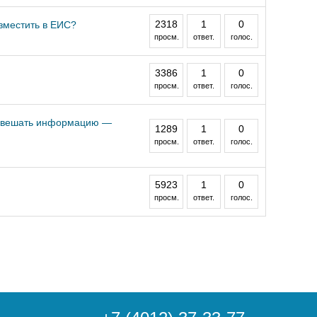
2318
1
0
зместить в ЕИС?
просм.
ответ.
голос.
3386
1
0
просм.
ответ.
голос.
ги вешать информацию —
1289
1
0
просм.
ответ.
голос.
5923
1
0
просм.
ответ.
голос.