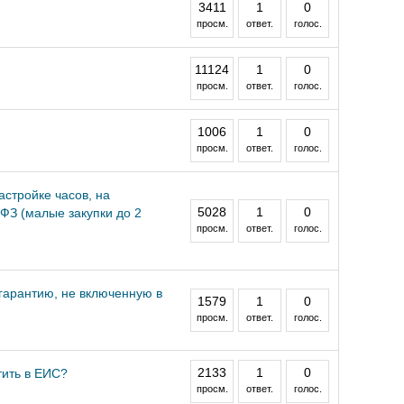
3411
1
0
просм.
ответ.
голос.
11124
1
0
просм.
ответ.
голос.
1006
1
0
просм.
ответ.
голос.
астройке часов, на
5028
1
0
-ФЗ (малые закупки до 2
просм.
ответ.
голос.
гарантию, не включенную в
1579
1
0
просм.
ответ.
голос.
2133
1
0
тить в ЕИС?
просм.
ответ.
голос.