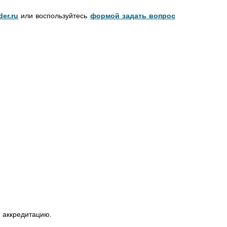
der.ru
или воспользуйтесь
формой задать вопрос
 аккредитацию.