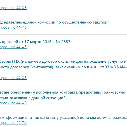
просы по 44-ФЗ
дседателем единой комиссии по осуществлению закупок?
просы по 44-ФЗ
 прежней от 17 марта 2015 г. № 238?
просы по 44-ФЗ
оворы ГПХ (например Договор с физ. лицом на оказание услуг по н
естр договоров (контрактов), заключенных по п.4 ч.1 ст.93 ФЗ №44
просы по 44-ФЗ
естве обеспечения исполнения контракта предоставил банковскую 
твия заказчика в данной ситуации?
просы по 44-ФЗ
ту информацию, а так же оплату указанной пени мы должны размес
просы по 44-ФЗ