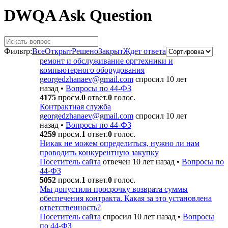
DWQA Ask Question
Фильтр:
Все
Открыт
Решено
Закрыт
Ждет ответа
ремонт и обслуживание оргтехники и
компьютерного оборудования
georgedzhanaev@gmail.com
спросил 10 лет
назад
•
Вопросы по 44-ФЗ
4175
просм.
0
ответ.
0
голос.
Контрактная служба
georgedzhanaev@gmail.com
спросил 10 лет
назад
•
Вопросы по 44-ФЗ
4259
просм.
1
ответ.
0
голос.
Никак не можем определиться, нужно ли нам
проводить конкурентную закупку
Посетитель сайта
отвечен 10 лет назад
•
Вопросы по
44-ФЗ
5052
просм.
1
ответ.
0
голос.
Мы допустили просрочку возврата суммы
обеспечения контракта. Какая за это установлена
ответственность?
Посетитель сайта
спросил 10 лет назад
•
Вопросы
по 44-ФЗ