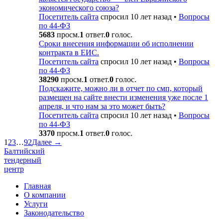
экономического союза?
Посетитель сайта
спросил 10 лет назад
•
Вопросы
по 44-ФЗ
5683
просм.
1
ответ.
0
голос.
Сроки внесения информации об исполнении
контракта в ЕИС.
Посетитель сайта
спросил 10 лет назад
•
Вопросы
по 44-ФЗ
38290
просм.
1
ответ.
0
голос.
Подскажите, можно ли в отчет по смп, который
размещен на сайте внести изменения уже после 1
апреля, и что нам за это может быть?
Посетитель сайта
спросил 10 лет назад
•
Вопросы
по 44-ФЗ
3370
просм.
1
ответ.
0
голос.
1
2
3
…
92
Далее →
Балтийский
тендерный
центр
Главная
О компании
Услуги
Законодательство