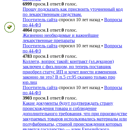
6999
просм.
1
ответ.
0
голос.
Прошу подсказать как присвоить уточненный код
по лекарственным средствам.
Посетитель сайта
спросил 10 лет назад
•
Вопросы
по 44-ФЗ
4064
просм.
1
ответ.
0
голос.
Жизненно необходимые и важнейшие
лекарственные препараты
Посетитель сайта
спросил 10 лет назад
•
Вопросы
по 44-ФЗ
4783
просм.
1
ответ.
0
голос.
Коллеги, вопрос такой: контракт (эл.аукцион)
заключен с физ.лицом, но теперь поставщик
приобрел статус ИП и хочет внести изменения,
законно ли это? В п.5 ст.95 сказано только про
юр.лиц
Посетитель сайта
спросил 10 лет назад
•
Вопросы
по 44-ФЗ
3903
просм.
1
ответ.
0
голос.
Какие документы будут подтверждать страну
происхождения товара и соблюдение
дополнительного требования, что при производстве
закупаемых товаров использовались материалы или
полуфабрикаты, страной происхождения которых
является государство — член Евразийского