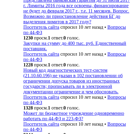
Представлена банковская гарантия до 31 июля 2017
г. Лимиты 2016 года все освоены, финансирование
не будет до февраля 2017 г., т.е. 11 месяцев. Вопрос.
Возможно ли приостановление действия БГ до
выделения лимитов в 2017 году?
Посетитель сайта
спросил 10 лет назад
•
Вопросы
по 44-ФЗ
1230
просм.
1
ответ.
0
голос.
Закупки на сумму до 400 тыс. руб. Единственный
поставщик.
Посетитель сайта
спросил 10 лет назад
•
Вопросы
по 44-ФЗ
1228
просм.
1
ответ.
0
голос.
Новый код диагностических тест-систем
(21.10.60.196) не указан в 102 постановлении об
ограничении допуска товаров из иностранных
государств; прописывать ли в электронной
документации ограничение и чем обосновать.
Посетитель сайта
спросил 10 лет назад
•
Вопросы
по 44-ФЗ
1328
просм.
1
ответ.
0
голос.
Может ли бюджетное учреждение одновременно
работать по 44-ФЗ и 223-ФЗ?
Посетитель сайта
спросил 10 лет назад
•
Вопросы
по 44-ФЗ