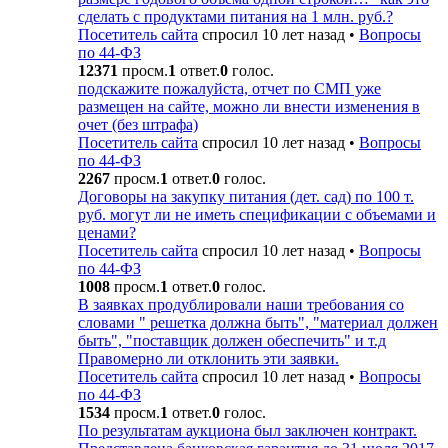
сделать с продуктами питания на 1 млн. руб.?
Посетитель сайта
спросил 10 лет назад
•
Вопросы
по 44-ФЗ
12371
просм.
1
ответ.
0
голос.
подскажите пожалуйста, отчет по СМП уже
размещен на сайте, можно ли внести изменения в
очет (без штрафа)
Посетитель сайта
спросил 10 лет назад
•
Вопросы
по 44-ФЗ
2267
просм.
1
ответ.
0
голос.
Договоры на закупку питания (дет. сад) по 100 т.
руб. могут ли не иметь спецификации с объемами и
ценами?
Посетитель сайта
спросил 10 лет назад
•
Вопросы
по 44-ФЗ
1008
просм.
1
ответ.
0
голос.
В заявках продублировали наши требования со
словами " решетка должна быть", "материал должен
быть", "поставщик должен обеспечить" и т.д
Правомерно ли отклонить эти заявки.
Посетитель сайта
спросил 10 лет назад
•
Вопросы
по 44-ФЗ
1534
просм.
1
ответ.
0
голос.
По результатам аукциона был заключен контракт.