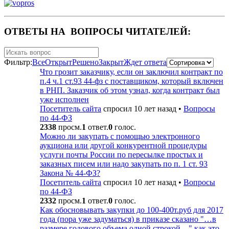
ОТВЕТЫ НА ВОПРОСЫ ЧИТАТЕЛЕЙ:
Фильтр:
Все
Открыт
Решено
Закрыт
Ждет ответа
Что грозит заказчику, если он заключил контракт по
п.4 ч.1 ст.93 44-фз с поставщиком, который включен
в РНП. Заказчик об этом узнал, когда контракт был
уже исполнен
Посетитель сайта
спросил 10 лет назад
•
Вопросы
по 44-ФЗ
2338
просм.
1
ответ.
0
голос.
Можно ли закупать с помощью электронного
аукциона или другой конкурентной процедуры
услуги почты России по пересылке простых и
заказных писем или надо закупать по п. 1 ст. 93
Закона № 44-ФЗ?
Посетитель сайта
спросил 10 лет назад
•
Вопросы
по 44-ФЗ
2332
просм.
1
ответ.
0
голос.
Как обосновывать закупки до 100-400т.руб для 2017
года (пора уже задуматься) в приказе сказано "…в
размере годового объема одной строкой…" как это