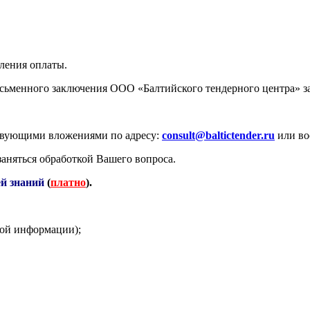
пления оплаты.
сьменного заключения ООО «Балтийского тендерного центра» за
тствующими вложениями по адресу:
consult@baltictender.ru
или во
заняться обработкой Вашего вопроса.
ей знаний
(
платно
).
вой информации);