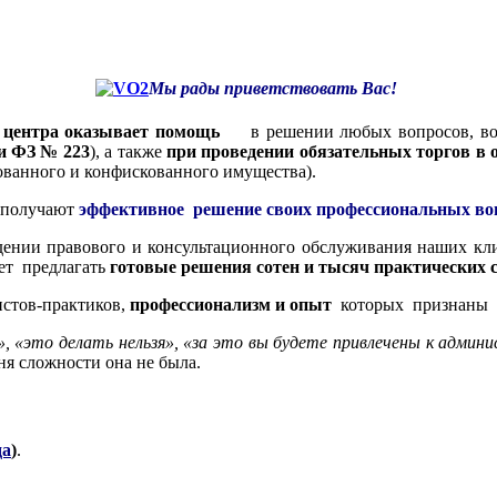
Мы рады приветствовать Вас!
 центра оказывает помощь
в решении любых вопросов, воз
и ФЗ № 223
), а также
при проведении обязательных торгов в
ованного и конфискованного имущества).
а получают
эффективное решение своих профессиональных во
нии правового и консультационного обслуживания наших кли
ет предлагать
готовые решения
сотен и тысяч практических 
стов-практиков,
профессионализм и опыт
которых признаны ка
, «это делать нельзя», «за это вы будете привлечены к адм
ня сложности она не была.
да
)
.